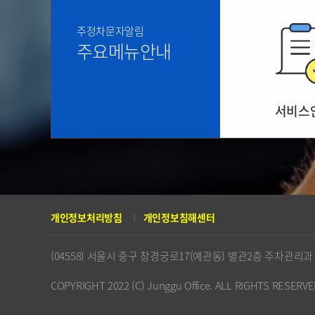
주정차문자알림
주요메뉴안내
서비스
개인정보처리방침
개인정보침해센터
(04558) 서울시 중구 창경궁로17(예관동) 별관2층 주차관리
COPYRIGHT 2022 (C) Junggu Office. ALL RIGHTS RESERVE