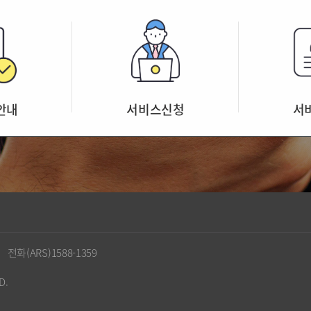
안내
서비스신청
서
과
전화(ARS)1588-1359
D.